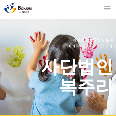
Togg
navig
여러분의 소중한 나눔이
어려운 이웃의 희망입니다.
사단법인
복주리