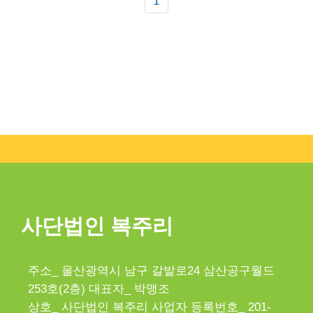
1
사단법인 복주리
주소_ 울산광역시 남구 갈밭로24 삼산공구월드
253호(2층) 대표자_ 박맹조
상호_ 사단법인 복주리 사업자 등록번호_ 201-