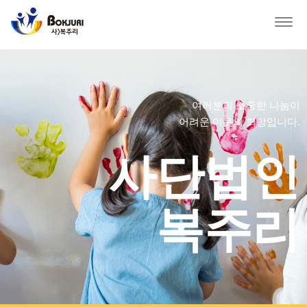
Togg
navig
여러분의 소중한 나눔이
어려운 이웃의 희망입니다.
사단법인
복주리